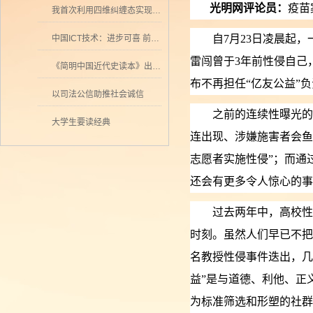
光明网评论员：
疫苗
我首次利用四维纠缠态实现量子密集编码
自7月23日凌晨起，
中国ICT技术：进步可喜 前景可期
雷闯曾于3年前性侵自己
《简明中国近代史读本》出版 历史学者张海鹏领衔撰写
布不再担任“亿友公益”
以司法公信助推社会诚信
之前的连续性曝光的校
大学生要读经典
连出现、涉嫌施害者会鱼
志愿者实施性侵”；而通
还会有更多令人惊心的事
过去两年中，高校性侵
时刻。虽然人们早已不把
名教授性侵事件迭出，几
益”是与道德、利他、正
为标准筛选和形塑的社群