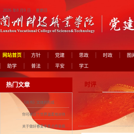
2026 年8 月9 日 星期日
网站首页
方针
党建
思政
时政
图
助学
普法
平安
学工
时评
热门文章
《尚书》文体的形成
你可被这个世界温柔地对待
关于做好春夏季重点传染病防控工作的通知