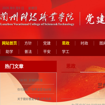
2026 年8 月9 日 星期日
网站首页
方针
党建
思政
时政
图
助学
普法
平安
学工
思政
热门文章
《尚书》文体的形成
兰
你可被这个世界温柔地对待
关于做好春夏季重点传染病防控工作的通知