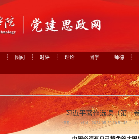
图闻
时评
理论
团学
师德
习近平著作选读（第一卷
作者：
时间：
2024-05-29 10:51:45
点
中国必须有自己特色的大国