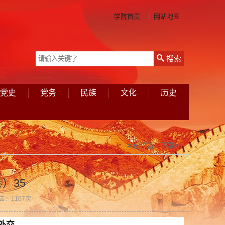
学院首页
网站地图
搜索
党史
党务
民族
文化
历史
当前位置:
下载>
）35
击：
1107
次
外交