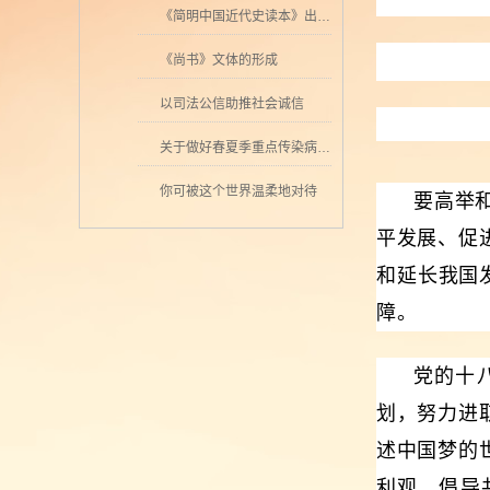
《简明中国近代史读本》出版 历史学者张海鹏领衔撰写
《尚书》文体的形成
以司法公信助推社会诚信
关于做好春夏季重点传染病防控工作的通知
你可被这个世界温柔地对待
要高举
平发展、促
和延长我国
障。
党的十
划，努力进
述中国梦的
利观，倡导