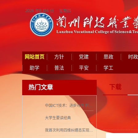
2026 年8 月6 日 星期四
网站首页
方针
党建
思政
时政
助学
普法
平安
学工
下载
热门文章
中国ICT技术：进步可喜 前景可期
大学生要读经典
我首次利用四维纠缠态实现量子密集编码