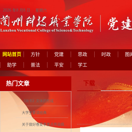
2026 年8 月8 日 星期六
网站首页
方针
党建
思政
时政
图
助学
普法
平安
学工
下载
热门文章
《尚书》文体的形成
大学生要读经典
关于做好春夏季重点传染病防控工作的通知