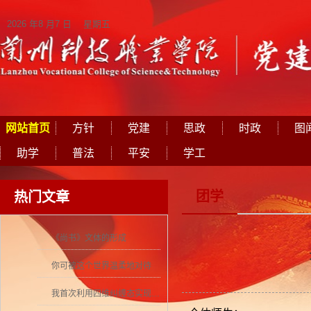
2026 年8 月7 日 星期五
网站首页
方针
党建
思政
时政
图
助学
普法
平安
学工
团学
热门文章
《尚书》文体的形成
你可被这个世界温柔地对待
我首次利用四维纠缠态实现量子密集编码