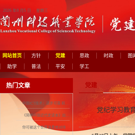
2026 年8 月5 日 星期三
网站首页
方针
党建
思政
时政
图
助学
普法
平安
学工
党建
热门文章
中国ICT技术：进步可喜 前景可期
党纪学习教
《简明中国近代史读本》出版 历史学者张海鹏领衔撰写
你可被这个世界温柔地对待