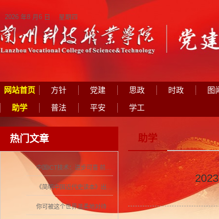
2026 年8 月6 日 星期四
网站首页
方针
党建
思政
时政
图
助学
普法
平安
学工
助学
热门文章
中国ICT技术：进步可喜 前景可期
20
《简明中国近代史读本》出版 历史学者张海鹏领衔撰写
你可被这个世界温柔地对待