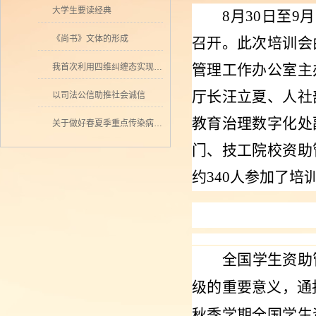
大学生要读经典
8
月
30
日至
9
月
《尚书》文体的形成
召开。此次培训会
管理工作办公室主
我首次利用四维纠缠态实现量子密集编码
厅长汪立夏、人社
以司法公信助推社会诚信
教育治理数字化处
关于做好春夏季重点传染病防控工作的通知
门、技工院校资助
约
340
人参加了培
全国学生资助
级的重要意义，通
秋季学期全国学生