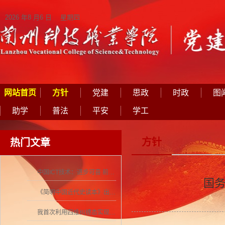
2026 年8 月6 日 星期四
网站首页
方针
党建
思政
时政
图
助学
普法
平安
学工
方针
热门文章
中国ICT技术：进步可喜 前景可期
国务
《简明中国近代史读本》出版 历史学者张海鹏领衔撰写
我首次利用四维纠缠态实现量子密集编码