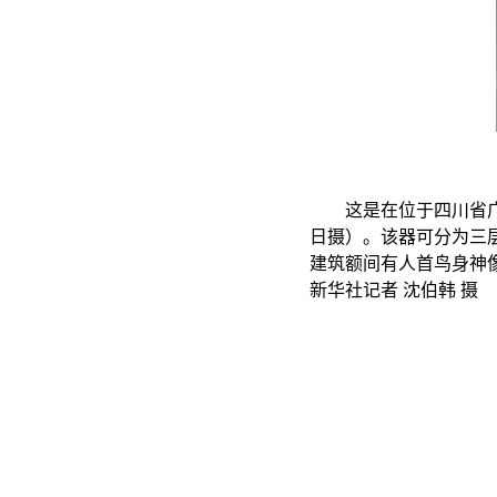
这是在位于四川省广汉市
日摄）。该器可分为三
建筑额间有人首鸟身神
新华社记者 沈伯韩 摄