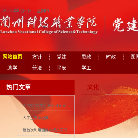
2026 年8 月6 日 星期四
网站首页
方针
党建
思政
时政
图
助学
普法
平安
学工
文化
热门文章
中国ICT技术：进步可喜 前景可期
大学生要读经典
我首次利用四维纠缠态实现量子密集编码