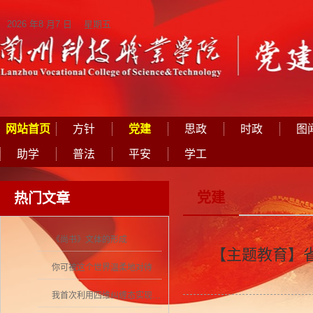
2026 年8 月7 日 星期五
网站首页
方针
党建
思政
时政
图
助学
普法
平安
学工
党建
热门文章
《尚书》文体的形成
【主题教育】
你可被这个世界温柔地对待
我首次利用四维纠缠态实现量子密集编码