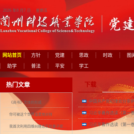
2026 年8 月7 日 星期五
网站首页
方针
党建
思政
时政
图
助学
普法
平安
学工
下载
热门文章
中国共产党纪律处分条
《尚书》文体的形成
习近平著作选读（第一卷
你可被这个世界温柔地对待
习近平著作选读（第一卷
我首次利用四维纠缠态实现量子密集编码